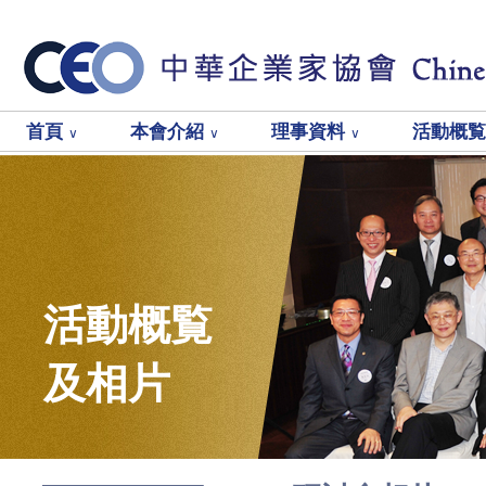
首頁
本會介紹
理事資料
活動概
∨
∨
∨
活動概覧
及相片