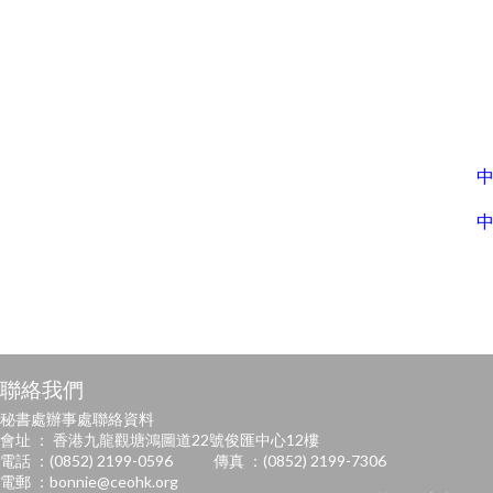
中
中
聯絡我們
秘書處辦事處聯絡資料
會址 ： 香港九龍觀塘鴻圖道22號俊匯中心12樓
電話 ：(0852) 2199-0596
傳真 ：(0852) 2199-7306
電郵 ：
bonnie@ceohk.org