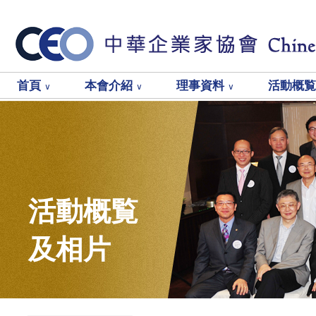
首頁
本會介紹
理事資料
活動概
∨
∨
∨
活動概覧
及相片